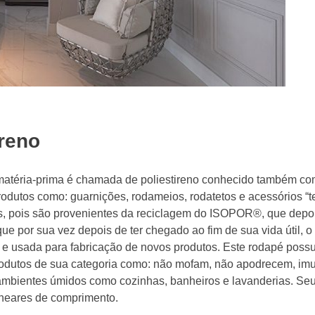
ireno
matéria-prima é chamada de poliestireno conhecido também c
odutos como: guarnições, rodameios, rodatetos e acessórios “t
eis, pois são provenientes da reciclagem do ISOPOR®, que depoi
e por sua vez depois de ter chegado ao fim de sua vida útil, o 
 e usada para fabricação de novos produtos. Este rodapé poss
 produtos de sua categoria como: não mofam, não apodrecem, im
 ambientes úmidos como cozinhas, banheiros e lavanderias. Se
ineares de comprimento.