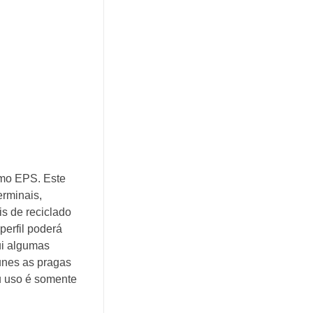
omo EPS. Este
erminais,
s de reciclado
perfil poderá
ui algumas
unes as pragas
u uso é somente